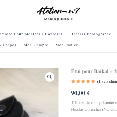
rmotte Pour Montres / Couteaux
Harnais Photographe
À Propos
Mon Compte
Mon Panier
Étui pour Baikal « f
quantité
de
Étui
(
1
avis clien
pour
Noté
1
5.00
90,00
€
Baikal
sur 5
basé sur
"full
notation
black"
Très fier de vous présenter
client
Nicolas Correcher (NC Cout