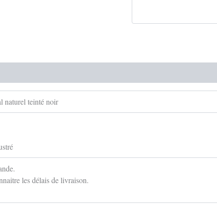
l naturel teinté noir
ustré
ande.
aitre les délais de livraison.