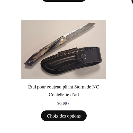
produit
Ce
produit
a
plusieurs
variations.
Les
options
peuvent
être
Étui pour couteau pliant Storm de NC
choisies
Coutellerie d’art
sur
90,00
€
la
Choix des options
page
du
produit