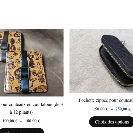
Plage
P
Ce
de
d
produit
prix :
p
100,00 €
1
a
à
à
plusieurs
180,00 €
2
variations.
Les
options
peuvent
être
Pochette zippée pour couteau
choisies
our couteaux en cuir tatoué (de 3
150,00
€
–
250,00
€
sur
à 12 pliants)
la
100,00
€
–
180,00
€
Choix des options
page
du