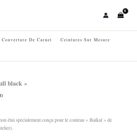
Couverture De Carnet
Ceintures Sur Mesure
ull black »
t)
 mon étui spécialement conçu pour le couteau « Baïkal » de
elier).