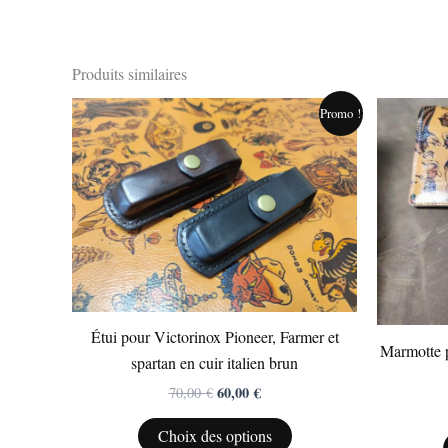
Produits similaires
Le
Le
Ce
Promo !
prix
prix
produit
initial
actuel
était :
est :
a
70,00 €.
60,00 €.
plusieurs
variations.
Les
options
peuvent
être
Étui pour Victorinox Pioneer, Farmer et
choisies
Marmotte p
spartan en cuir italien brun
sur
60,00
€
70,00
€
la
page
Choix des options
du