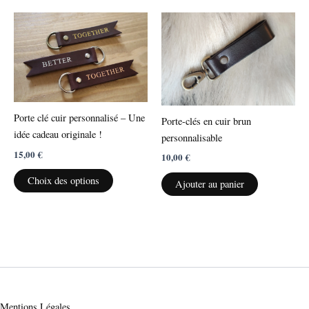
Ce
produit
a
plusieurs
variations.
Les
Porte clé cuir personnalisé – Une
options
Porte-clés en cuir brun
idée cadeau originale !
peuvent
personnalisable
être
15,00
€
10,00
€
choisies
Choix des options
Ajouter au panier
sur
la
page
du
produit
Mentions Légales