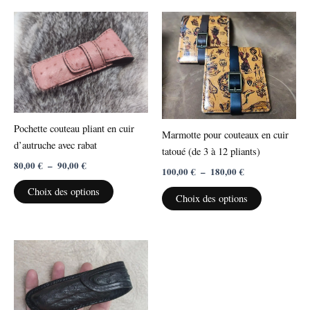
Plage
Plage
Ce
Ce
de
de
produit
produit
prix :
prix :
80,00 €
a
100,00 €
a
à
à
plusieurs
plusieurs
90,00 €
180,00 €
variations.
variations.
Les
Les
options
options
Pochette couteau pliant en cuir
Marmotte pour couteaux en cuir
peuvent
peuvent
d’autruche avec rabat
tatoué (de 3 à 12 pliants)
être
être
80,00
€
–
90,00
€
choisies
choisies
100,00
€
–
180,00
€
sur
sur
Choix des options
Choix des options
la
la
page
page
du
du
produit
produit