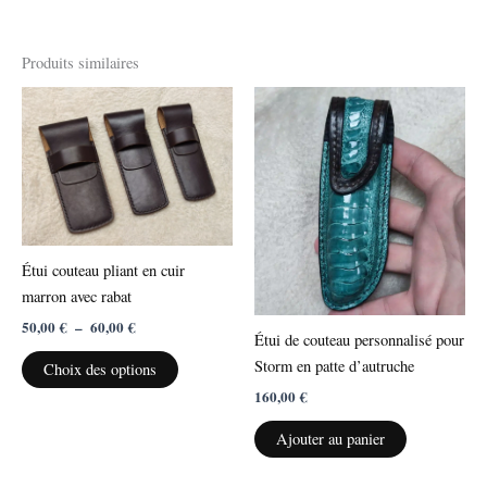
Produits similaires
Plage
Ce
de
produit
prix :
50,00 €
a
à
plusieurs
60,00 €
variations.
Les
options
Étui couteau pliant en cuir
peuvent
marron avec rabat
être
50,00
€
–
60,00
€
choisies
Étui de couteau personnalisé pour
sur
Storm en patte d’autruche
Choix des options
la
160,00
€
page
du
Ajouter au panier
produit