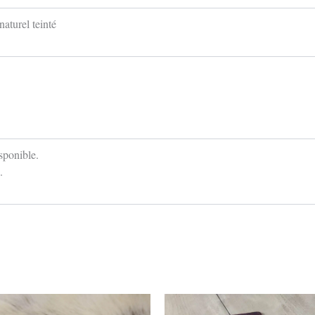
naturel teinté
isponible.
.