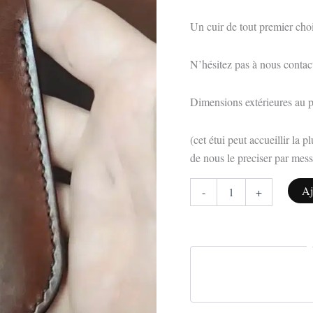
de
chez
Un cuir de tout premier choi
Walpier
N’hésitez pas à nous contac
Dimensions extérieures au po
(cet étui peut accueillir la
de nous le preciser par mes
Aj
-
+