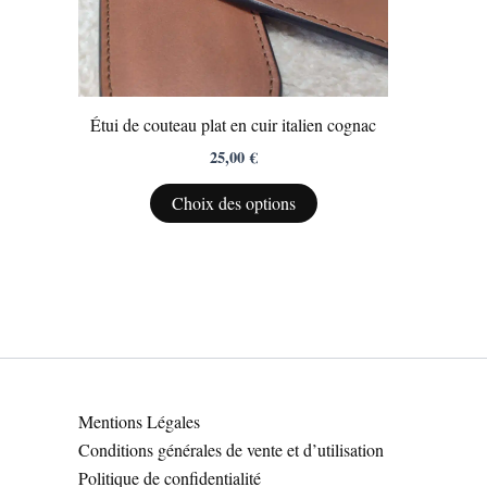
Les
options
peuvent
être
Étui de couteau plat en cuir italien cognac
choisies
25,00
€
sur
la
Choix des options
page
du
produit
Mentions Légales
Conditions générales de vente et d’utilisation
Politique de confidentialité