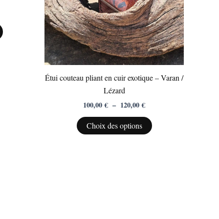
sur
sur
la
la
page
page
du
du
produit
produit
Étui couteau pliant en cuir exotique – Varan /
Lézard
100,00
€
–
120,00
€
Choix des options