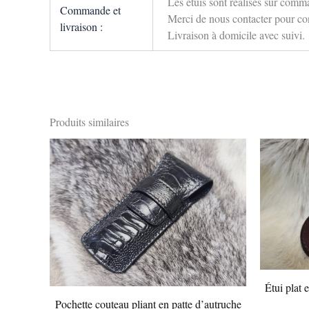
Les étuis sont réalisés sur comm
Commande et
Merci de nous contacter pour conn
livraison :
Livraison à domicile avec suivi.
Produits similaires
Plage
Ce
de
produit
prix :
75,00 €
a
à
plusieurs
85,00 €
variations.
Les
options
peuvent
Étui plat 
être
Pochette couteau pliant en patte d’autruche
choisies