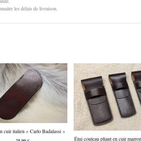
ande.
aitre les délais de livraison.
Pl
de
pr
50
à
60
en cuir italien « Carlo Badalassi »
Étui couteau pliant en cuir marro
25,00
€