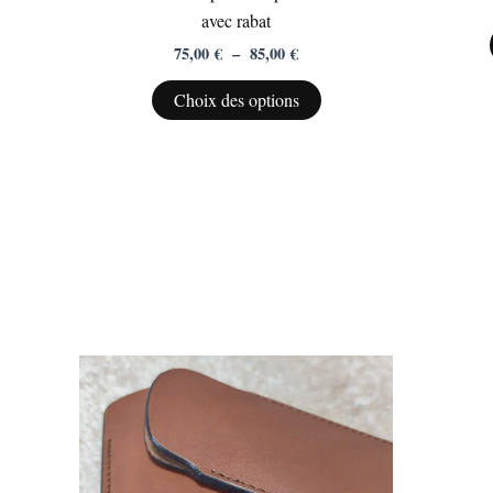
avec rabat
sur
75,00
€
–
85,00
€
la
page
Choix des options
du
produit
Ce
produit
a
plusieurs
variations.