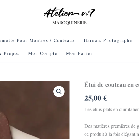
rmotte Pour Montres / Couteaux
Harnais Photographe
À Propos
Mon Compte
Mon Panier
Étui de couteau en 
quantité
de
25,00
€
Étui
de
couteau
Les étuis plats en cuir itali
en
cuir
Des matières premières de gr
italien
"Museum"
ce produit à la fois élégant 