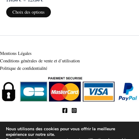
choisies
sur
Choix des options
la
page
du
produit
Mentions Légales
Conditions générales de vente et d’utilisation
Politique de confidentialité
Nous utilisons des cookies pour vous offrir la meilleure
expérience sur notre site.