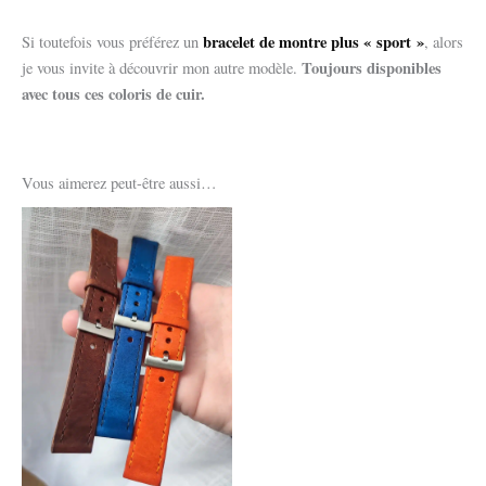
bracelet de montre plus « sport »
Si toutefois vous préférez un
, alors
Toujours disponibles
je vous invite à découvrir mon autre modèle.
avec tous ces coloris de cuir.
Vous aimerez peut-être aussi…
Ce
produit
a
plusieurs
variations.
Les
options
peuvent
être
choisies
sur