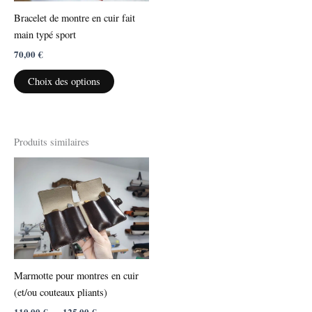
la
Bracelet de montre en cuir fait
page
main typé sport
du
70,00
€
produit
Choix des options
Produits similaires
Plage
Ce
de
produit
prix :
110,00 €
a
à
plusieurs
125,00 €
variations.
Les
options
Marmotte pour montres en cuir
peuvent
(et/ou couteaux pliants)
être
110,00
€
–
125,00
€